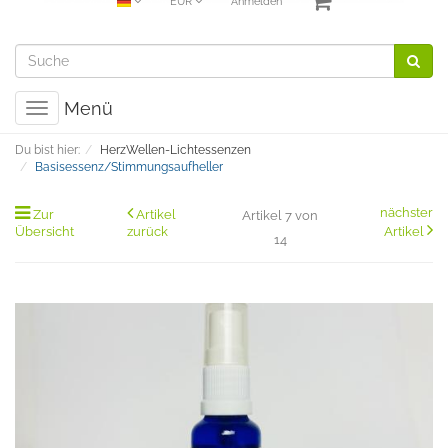
EUR
Anmelden
Menü
Toggle
navigation
Du bist hier:
HerzWellen-Lichtessenzen
Basisessenz/Stimmungsaufheller
nächster
Zur
Artikel
Artikel 7 von
Übersicht
zurück
Artikel
14