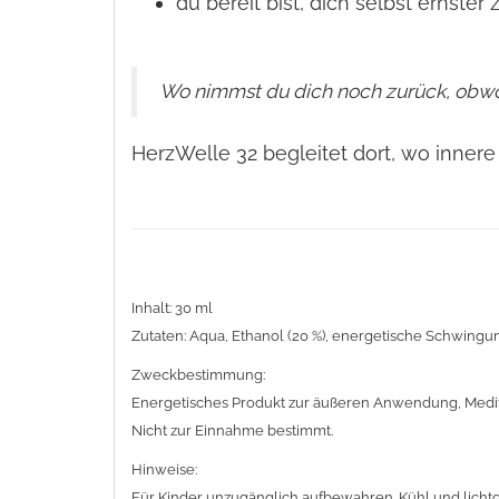
du bereit bist, dich selbst ernste
Wo nimmst du dich noch zurück, obwo
HerzWelle 32 begleitet dort, wo innere
Inhalt: 30 ml
Zutaten: Aqua, Ethanol (20 %), energetische Schwingu
Zweckbestimmung:
Energetisches Produkt zur äußeren Anwendung, Meditat
Nicht zur Einnahme bestimmt.
Hinweise:
Für Kinder unzugänglich aufbewahren. Kühl und lichtg